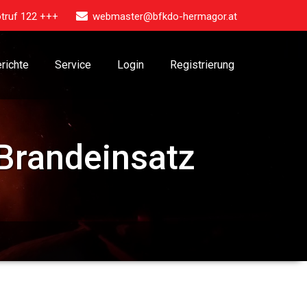
truf 122 +++
webmaster@bfkdo-hermagor.at
richte
Service
Login
Registrierung
Brandeinsatz