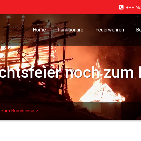
+++ No
Home
Funktionäre
Feuerwehren
Be
chtsfeier noch zum 
h zum Brandeinsatz