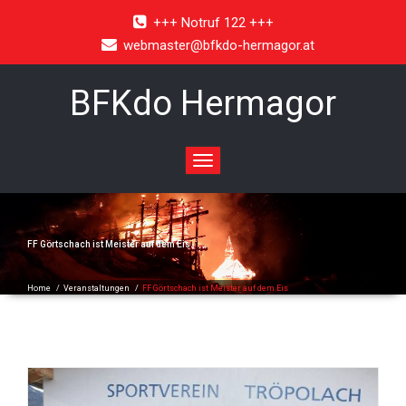
+++ Notruf 122 +++
webmaster@bfkdo-hermagor.at
BFKdo Hermagor
Toggle
navigation
FF Görtschach ist Meister auf dem Eis
Home
/
Veranstaltungen
/
FF Görtschach ist Meister auf dem Eis