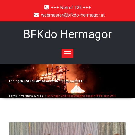
+++ Notruf 122 +++
webmaster@bfkdo-hermagor.at
BFKdo Hermagor
Toggle
navigation
Ehrungen und Neuaufnahme bei der FF Reisach 2016
Home
/
Veranstaltungen
/
Ehrungen und Neuaufnahme bei der FF Reisach 2016