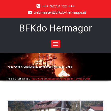
+++ Notruf 122 +++
webmaster@bfkdo-hermagor.at
BFKdo Hermagor
Toggle
navigation
Feuerwehr-Grundausbildung im Bezirk Hermagor 2016
Home
/
Sonstiges
/
Feuerwehr-Grundausbildung im Bezirk Hermagor 2016