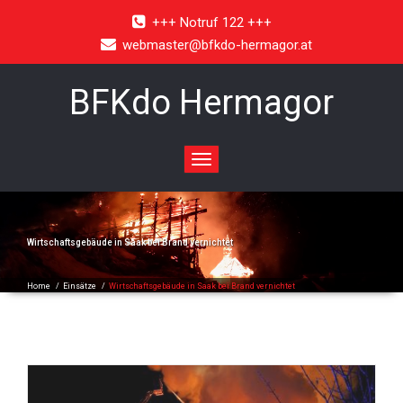
+++ Notruf 122 +++
webmaster@bfkdo-hermagor.at
BFKdo Hermagor
Toggle
navigation
Wirtschaftsgebäude in Saak bei Brand vernichtet
Home
/
Einsätze
/
Wirtschaftsgebäude in Saak bei Brand vernichtet