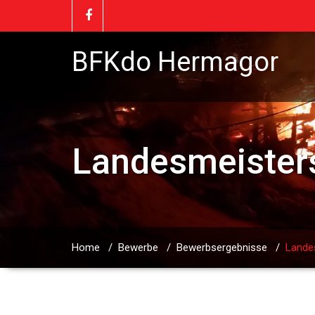
BFKdo Hermagor
Landesmeister
Home
/
Bewerbe
/
Bewerbsergebnisse
/
Lande