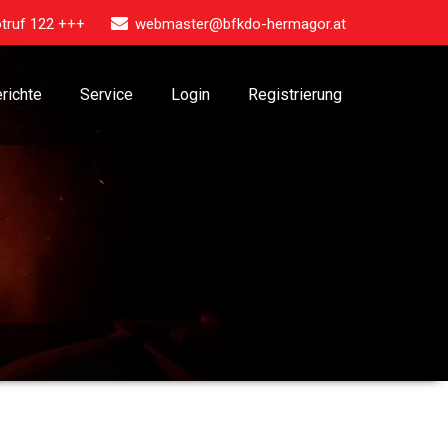
truf 122 +++
webmaster@bfkdo-hermagor.at
richte
Service
Login
Registrierung