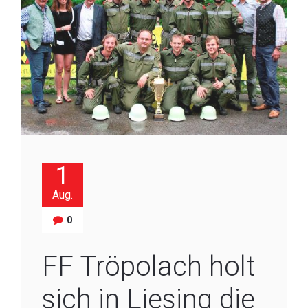
1
Aug.
0
FF Tröpolach holt
sich in Liesing die