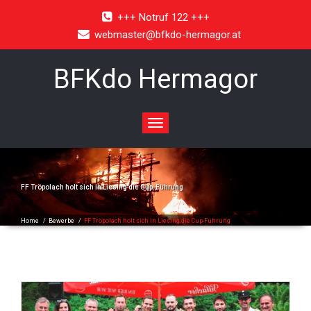
+++ Notruf 122 +++
webmaster@bfkdo-hermagor.at
BFKdo Hermagor
Toggle
navigation
FF Tröpolach holt sich in Liesing die Cup-Führung
Home
/
Bewerbe
/
FF Tröpolach holt sich in Liesing die Cup-Führung