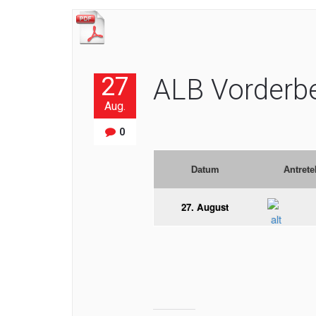
27
ALB Vorderb
Aug.
0
Datum
Antrete
27. August