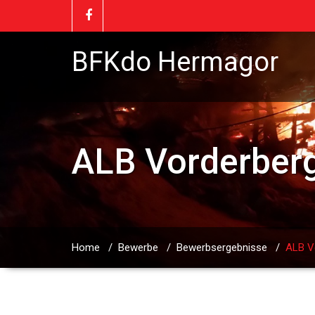
BFKdo Hermagor
ALB Vorderber
Home
/
Bewerbe
/
Bewerbsergebnisse
/
ALB V