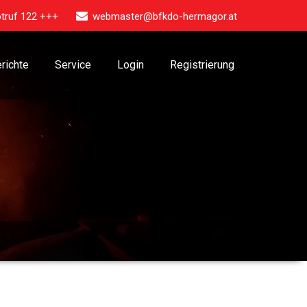
truf 122 +++
webmaster@bfkdo-hermagor.at
richte
Service
Login
Registrierung