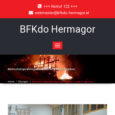
+++ Notruf 122 +++
webmaster@bfkdo-hermagor.at
BFKdo Hermagor
Toggle
navigation
Atemschutzgeräteträger absolvierten Hindernisparkour
Home
/
Übungen
/
Atemschutzgeräteträger absolvierten Hindernisparkour