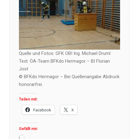
Quelle und Fotos: GFK OBI Ing. Michael Druml
Text: ÖA-Team BFKdo Hermagor – BI Florian
Jost
© BFKdo Hermagor – Bei Quellenangabe Abdruck
honorarfrei.
Teilen mit:
Facebook
X
Gefällt mir:
Wird