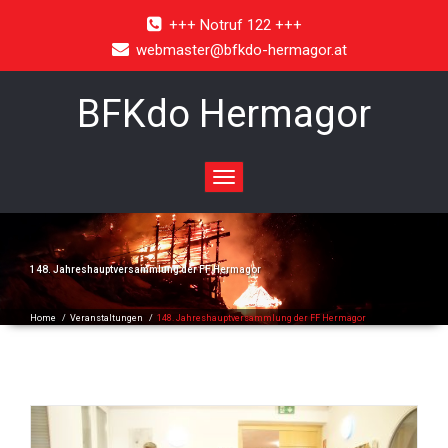
+++ Notruf 122 +++
webmaster@bfkdo-hermagor.at
BFKdo Hermagor
Toggle
navigation
148. Jahreshauptversammlung der FF Hermagor
Home
/
Veranstaltungen
/
148. Jahreshauptversammlung der FF Hermagor