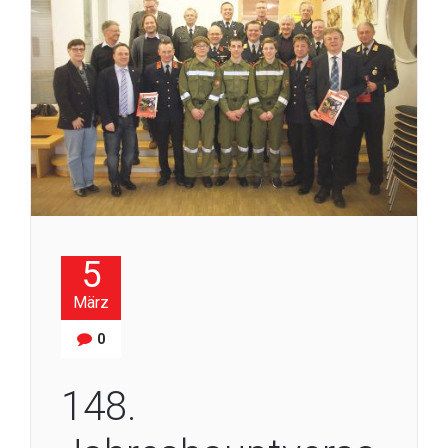
5
März
0
148.