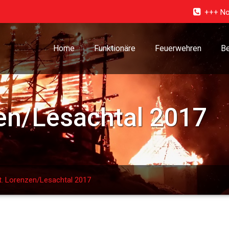
+++ No
Home
Funktionäre
Feuerwehren
Be
en/Lesachtal 2017
t. Lorenzen/Lesachtal 2017