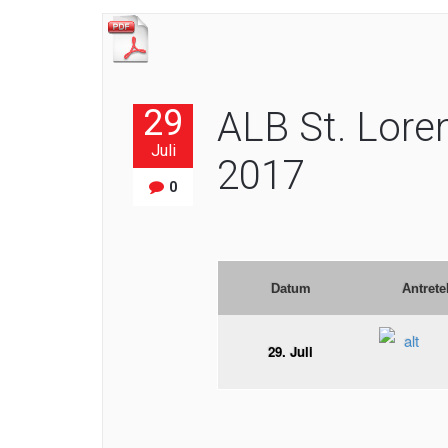
29
ALB St. Lore
Juli
2017
0
Datum
Antrete
29. Juli