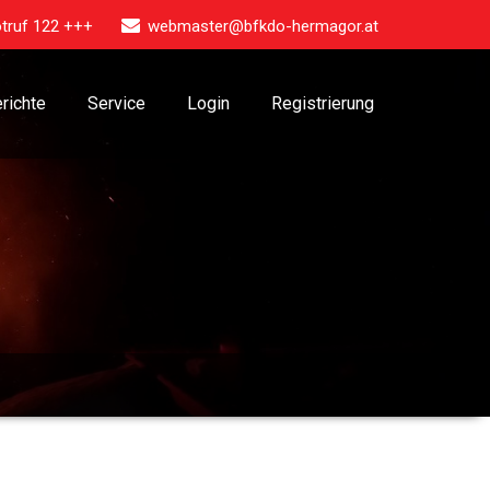
truf 122 +++
webmaster@bfkdo-hermagor.at
richte
Service
Login
Registrierung