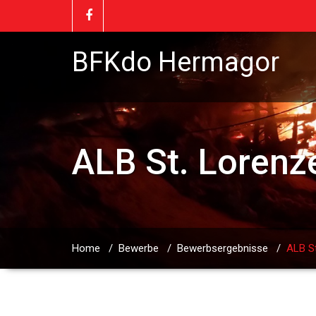
BFKdo Hermagor
ALB St. Lorenz
Home
/
Bewerbe
/
Bewerbsergebnisse
/
ALB S