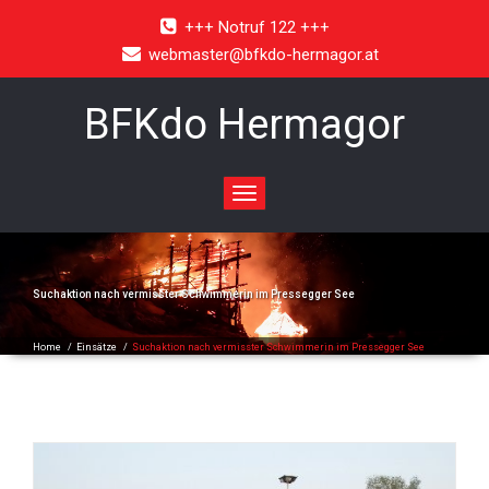
+++ Notruf 122 +++
webmaster@bfkdo-hermagor.at
BFKdo Hermagor
Toggle
navigation
Suchaktion nach vermisster Schwimmerin im Pressegger See
Home
/
Einsätze
/
Suchaktion nach vermisster Schwimmerin im Pressegger See