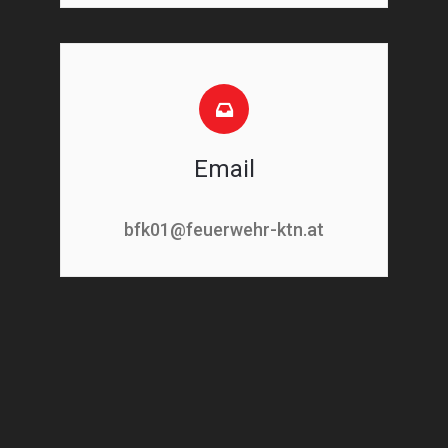
Email
bfk01@feuerwehr-ktn.at