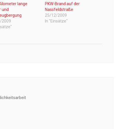
Kilometer lange
PKW-Brand auf der
r und
Nassfeldstraße
eugbergung
25/12/2009
6/2009
In "Einsätze"
nsätze"
ichkeitsarbeit