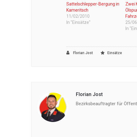
Sattelschlepper-Bergung in
Zwei 
Kameritsch
Ölspu
11/02/2010
Fahrz
In "Einsätze"
25/0
In "Ei
Florian Jost
Einsätze
Florian Jost
Bezirksbeauftragter für Öffentl