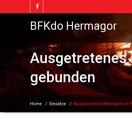
BFKdo Hermagor
Ausgetretenes 
gebunden
Home
/
Einsätze
/
Ausgetretenes Mineralöl von