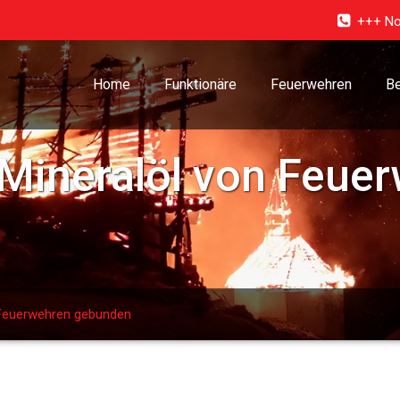
+++ No
Home
Funktionäre
Feuerwehren
Be
Mineralöl von Feue
 Feuerwehren gebunden