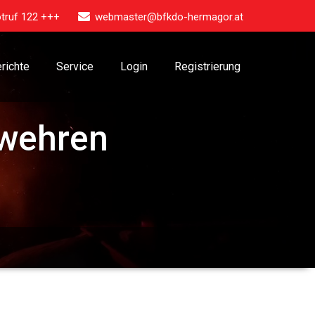
truf 122 +++
webmaster@bfkdo-hermagor.at
richte
Service
Login
Registrierung
rwehren