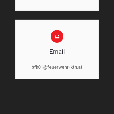
Email
bfk01@feuerwehr-ktn.at