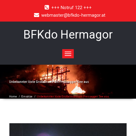
+++ Notruf 122 +++
webmaster@bfkdo-hermagor.at
BFKdo Hermagor
Toggle
navigation
Unbekannter löste Großeinsatz am Pressegger See aus
Home
/
Einsätze
/
Unbekannter löste Großeinsatz am Pressegger See aus