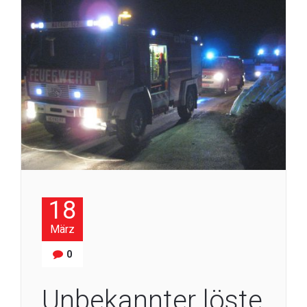
18
März
0
Unbekannter löste