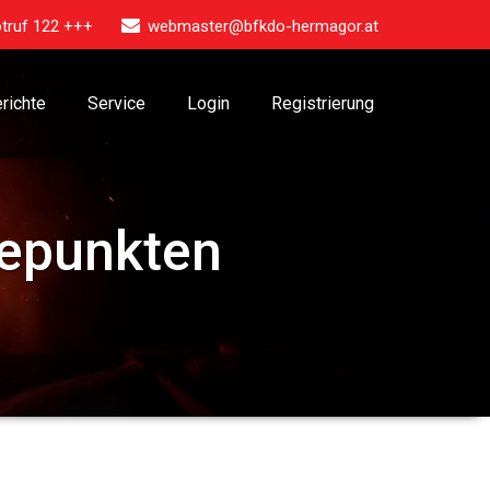
truf 122 +++
webmaster@bfkdo-hermagor.at
richte
Service
Login
Registrierung
hepunkten