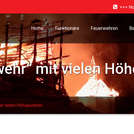
+++ No
Home
Funktionäre
Feuerwehren
Be
wehr“ mit vielen Hö
it vielen Höhepunkten