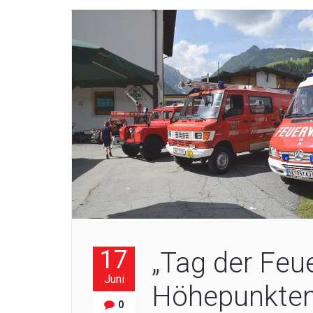
17
„Tag der Feue
Juni
Höhepunkte
0