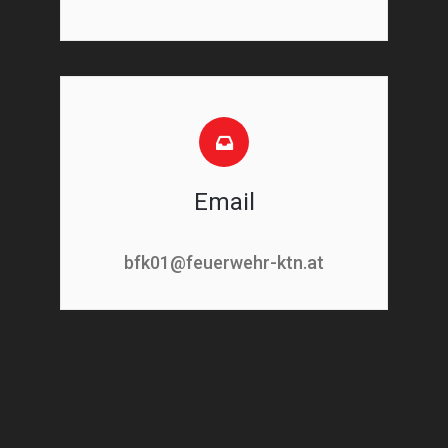
Email
bfk01@feuerwehr-ktn.at