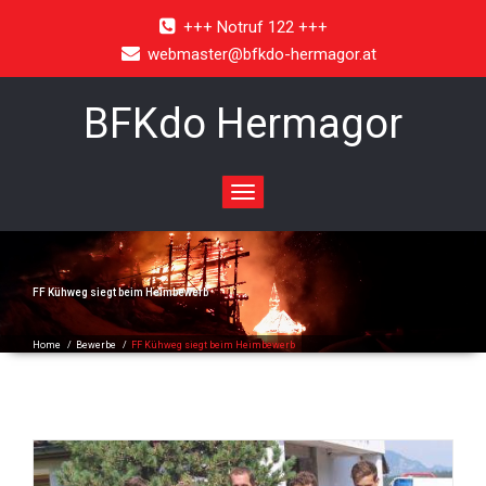
+++ Notruf 122 +++
webmaster@bfkdo-hermagor.at
BFKdo Hermagor
Toggle
navigation
FF Kühweg siegt beim Heimbewerb
Home
/
Bewerbe
/
FF Kühweg siegt beim Heimbewerb