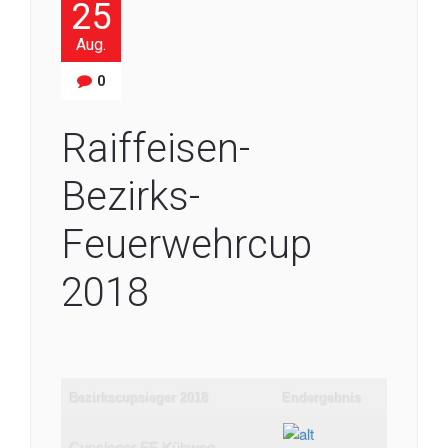
25
Aug.
0
Raiffeisen-
Bezirks-
Feuerwehrcup
2018
Bezirkscupsieger 2018
Endergebnis
Cupsieger FF Kühweg