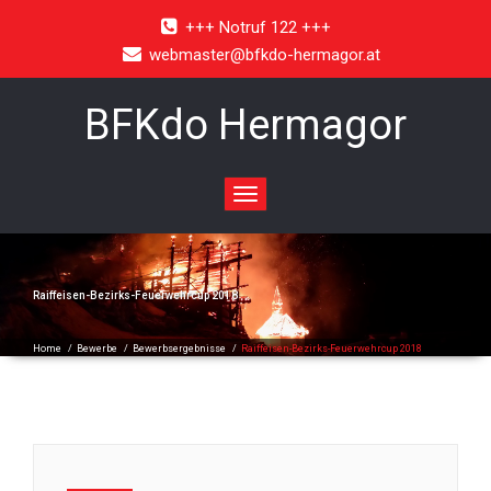
+++ Notruf 122 +++
webmaster@bfkdo-hermagor.at
BFKdo Hermagor
Toggle
navigation
Raiffeisen-Bezirks-Feuerwehrcup 2018
Home
/
Bewerbe
/
Bewerbsergebnisse
/
Raiffeisen-Bezirks-Feuerwehrcup 2018