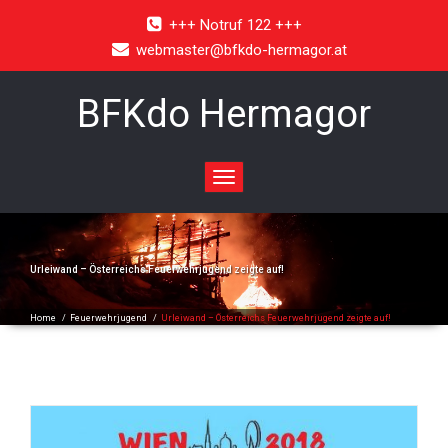
+++ Notruf 122 +++
webmaster@bfkdo-hermagor.at
BFKdo Hermagor
Toggle
navigation
Urleiwand – Österreichs Feuerwehrjugend zeigte auf!
Home
/
Feuerwehrjugend
/
Urleiwand – Österreichs Feuerwehrjugend zeigte auf!