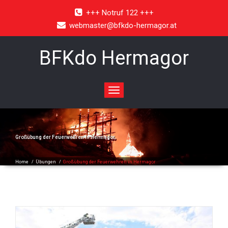
+++ Notruf 122 +++
webmaster@bfkdo-hermagor.at
BFKdo Hermagor
Toggle
navigation
Großübung der Feuerwehren in Hermagor
Home
/
Übungen
/
Großübung der Feuerwehren in Hermagor