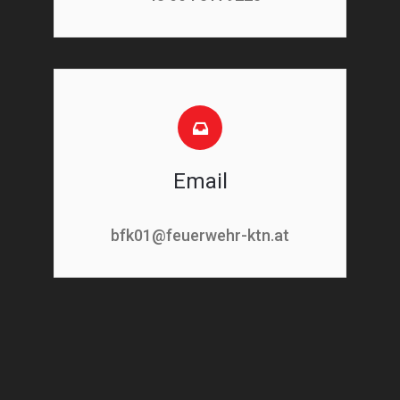
Email
bfk01@feuerwehr-ktn.at