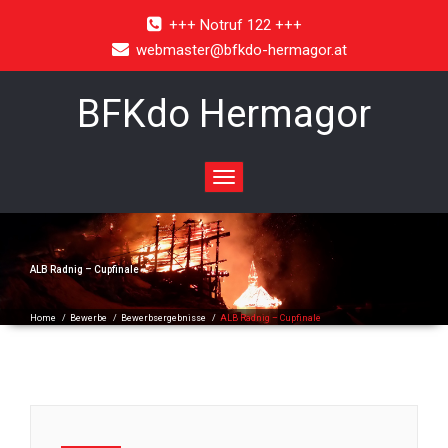
+++ Notruf 122 +++
webmaster@bfkdo-hermagor.at
BFKdo Hermagor
Toggle
navigation
ALB Radnig – Cupfinale
Home
/
Bewerbe
/
Bewerbsergebnisse
/
ALB Radnig – Cupfinale