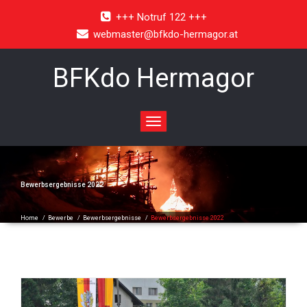
+++ Notruf 122 +++
webmaster@bfkdo-hermagor.at
BFKdo Hermagor
Toggle
navigation
Bewerbsergebnisse 2022
Home
/
Bewerbe
/
Bewerbsergebnisse
/
Bewerbsergebnisse 2022