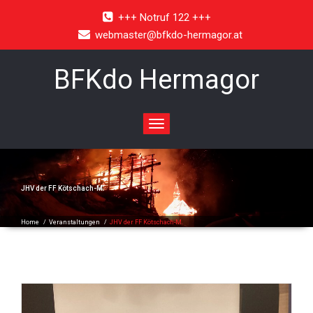
+++ Notruf 122 +++
webmaster@bfkdo-hermagor.at
BFKdo Hermagor
Toggle
navigation
JHV der FF Kötschach-M.
Home
/
Veranstaltungen
/
JHV der FF Kötschach-M.