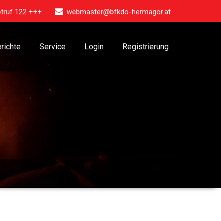
truf 122 +++
webmaster@bfkdo-hermagor.at
richte
Service
Login
Registrierung