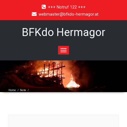
+++ Notruf 122 +++
webmaster@bfkdo-hermagor.at
BFKdo Hermagor
Toggle
navigation
Home
/
Seite
/