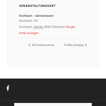
VERANSTALTUNGSORT
Kirchbach – Gemeindeamt
Kirchbach 155
Kirchbach
,
Kärnten
9632
Österreich
Google
Karte anzeigen
ATS-Untersuchung
TS-MA-Lehrgang