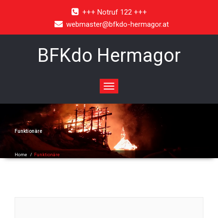
+++ Notruf 122 +++
webmaster@bfkdo-hermagor.at
BFKdo Hermagor
Toggle
navigation
Funktionäre
Home
/
Funktionäre