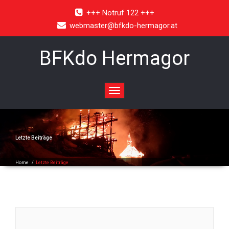
+++ Notruf 122 +++
webmaster@bfkdo-hermagor.at
BFKdo Hermagor
Toggle
navigation
Letzte Beiträge
Home
/
Letzte Beiträge