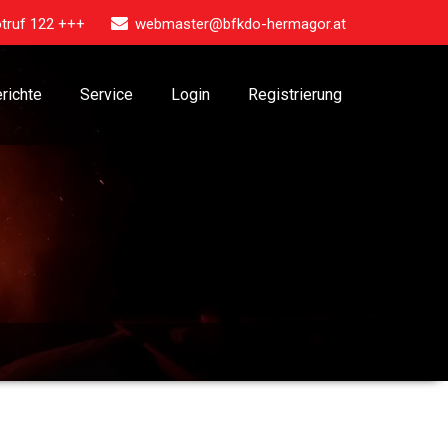
truf 122 +++
webmaster@bfkdo-hermagor.at
richte
Service
Login
Registrierung