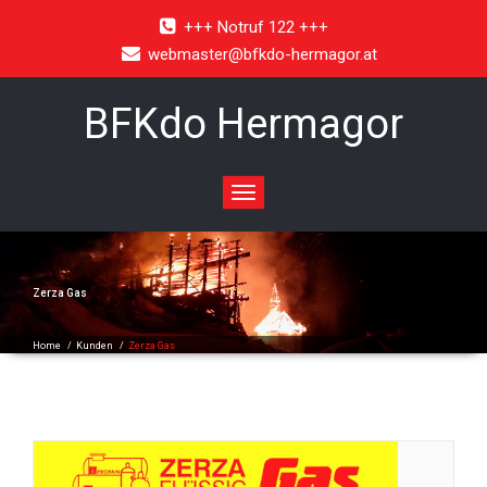
+++ Notruf 122 +++
webmaster@bfkdo-hermagor.at
BFKdo Hermagor
Toggle
navigation
Zerza Gas
Home
/
Kunden
/
Zerza Gas