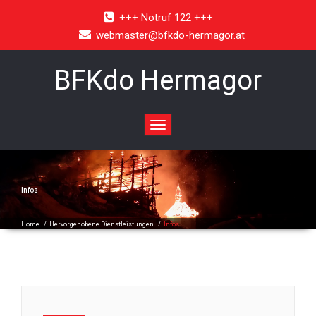
+++ Notruf 122 +++
webmaster@bfkdo-hermagor.at
BFKdo Hermagor
Toggle
navigation
Infos
Home
/
Hervorgehobene Dienstleistungen
/
Infos