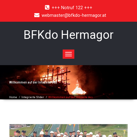
+++ Notruf 122 +++
webmaster@bfkdo-hermagor.at
BFKdo Hermagor
Toggle
navigation
Willkommen auf der Infoseite des
Home
/
Integrierte Slider
/
Willkommen auf der Infoseite des