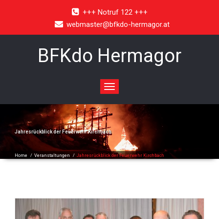
+++ Notruf 122 +++
webmaster@bfkdo-hermagor.at
BFKdo Hermagor
Toggle
navigation
Jahresrückblick der Feuerwehr Kirchbach
Home
/
Veranstaltungen
/
Jahresrückblick der Feuerwehr Kirchbach