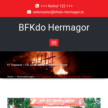
+++ Notruf 122 +++
webmaster@bfkdo-hermagor.at
BFKdo Hermagor
Toggle
navigation
FF Tröpolach – 130 Jahre im Dienst für den Nächsten
Home
/
Veranstaltungen
/
FF Tröpolach – 130 Jahre im Dienst für den Nächsten