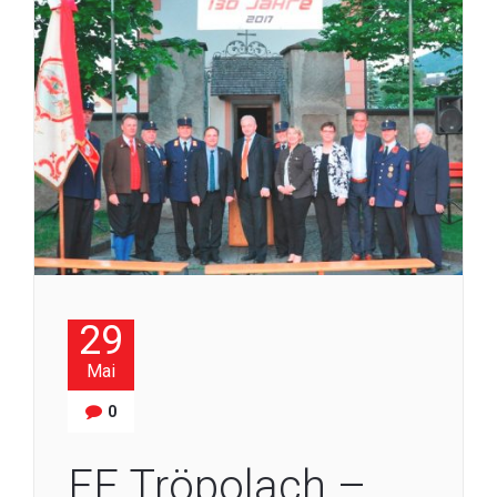
29
Mai
0
FF Tröpolach –