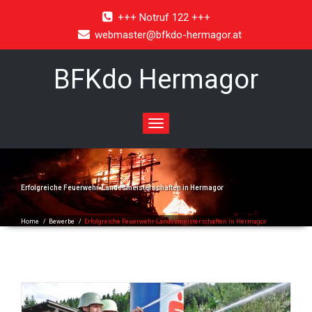
+++ Notruf 122 +++
webmaster@bfkdo-hermagor.at
BFKdo Hermagor
Toggle
navigation
Erfolgreiche Feuerwehr-Landesmeisterschaften in Hermagor
Home
/
Bewerbe
/
Erfolgreiche Feuerwehr-Landesmeisterschaften in Hermagor