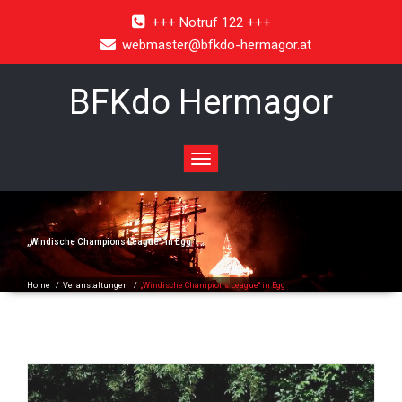
+++ Notruf 122 +++
webmaster@bfkdo-hermagor.at
BFKdo Hermagor
Toggle
navigation
„Windische Champions League“ in Egg
Home
/
Veranstaltungen
/
„Windische Champions League“ in Egg