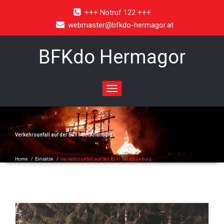
+++ Notruf 122 +++
webmaster@bfkdo-hermagor.at
BFKdo Hermagor
Toggle
navigation
Verkehrsunfall auf der B111 bei Khünburg
Home
/
Einsätze
/
Verkehrsunfall auf der B111 bei Khünburg