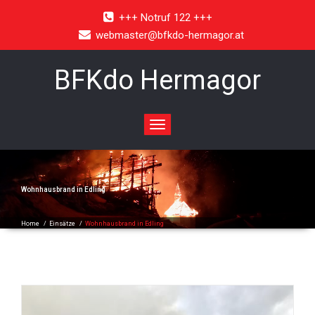
+++ Notruf 122 +++
webmaster@bfkdo-hermagor.at
BFKdo Hermagor
Toggle
navigation
Wohnhausbrand in Edling
Home
/
Einsätze
/
Wohnhausbrand in Edling