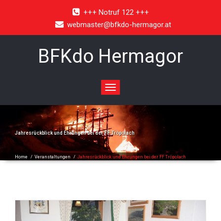
+++ Notruf 122 +++
webmaster@bfkdo-hermagor.at
BFKdo Hermagor
Toggle
navigation
Jahresrückblick und Ehrungen bei der FF Tröpolach
Home
/
Veranstaltungen
/
Jahresrückblick und Ehrungen bei der FF Tröpolach