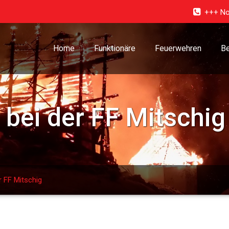
+++ No
Home
Funktionäre
Feuerwehren
Be
ei der FF Mitschig
 FF Mitschig