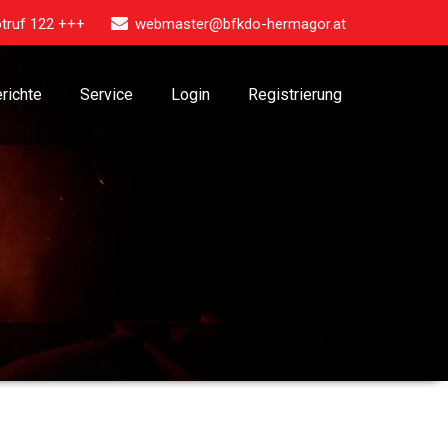
truf 122 +++
webmaster@bfkdo-hermagor.at
richte
Service
Login
Registrierung