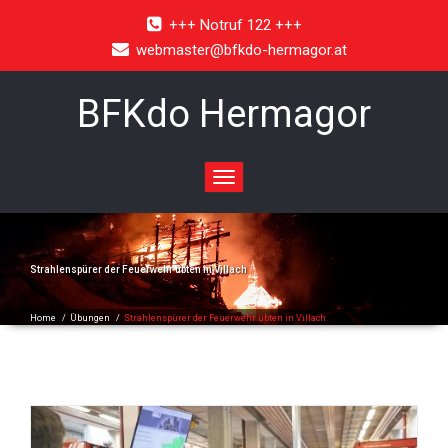
+++ Notruf 122 +++
webmaster@bfkdo-hermagor.at
BFKdo Hermagor
Toggle
navigation
Strahlenspürer der Feuerwehr übten in Villach
Home
/
Übungen
/
Strahlenspürer der Feuerwehr übten in Villach