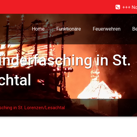
+++ No
Home
Funktionäre
Feuerwehren
Be
inderfasching in St.
chtal
asching in St. Lorenzen/Lesachtal