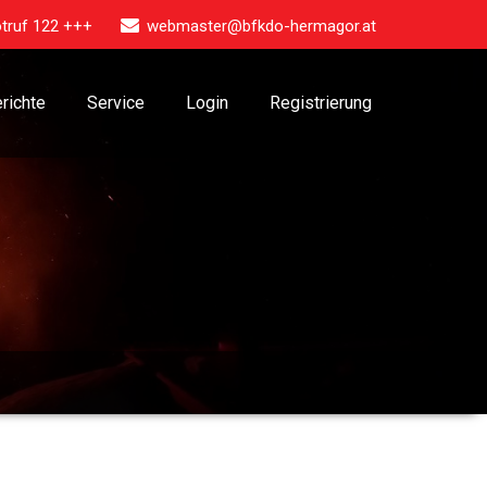
truf 122 +++
webmaster@bfkdo-hermagor.at
richte
Service
Login
Registrierung