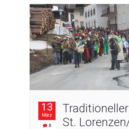
13
Traditionelle
März
St. Lorenzen
0