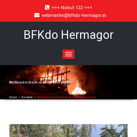
+++ Notruf 122 +++
webmaster@bfkdo-hermagor.at
BFKdo Hermagor
Toggle
navigation
Waldbrand in Kreuth ob Jenig rasch gelöscht
Home
/
Einsätze
/
Waldbrand in Kreuth ob Jenig rasch gelöscht