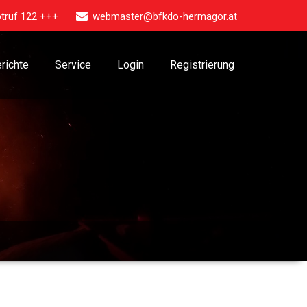
truf 122 +++
webmaster@bfkdo-hermagor.at
richte
Service
Login
Registrierung