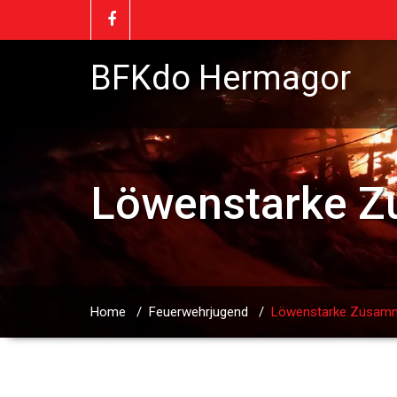
BFKdo Hermagor
Löwenstarke Z
Home
/
Feuerwehrjugend
/
Löwenstarke Zusamm