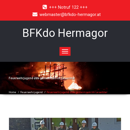
+++ Notruf 122 +++
webmaster@bfkdo-hermagor.at
BFKdo Hermagor
Toggle
navigation
Feuerwehrjugend übte gemeinsam im Lesachtal
Home
/
Feuerwehrjugend
/
Feuerwehrjugend übte gemeinsam im Lesachtal