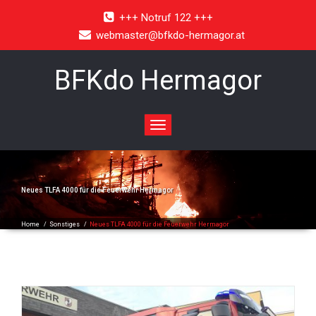
+++ Notruf 122 +++
webmaster@bfkdo-hermagor.at
BFKdo Hermagor
Toggle
navigation
Neues TLFA 4000 für die Feuerwehr Hermagor
Home
/
Sonstiges
/
Neues TLFA 4000 für die Feuerwehr Hermagor