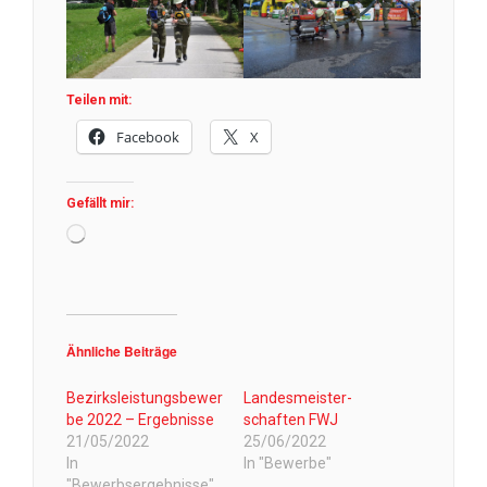
Teilen mit:
Facebook
X
Gefällt mir:
Wird
geladen …
Ähnliche Beiträge
Bezirksleistungsbewer
Landesmeister-
be 2022 – Ergebnisse
schaften FWJ
21/05/2022
25/06/2022
In
In "Bewerbe"
"Bewerbsergebnisse"