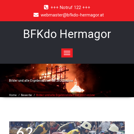
+++ Notruf 122 +++
webmaster@bfkdo-hermagor.at
BFKdo Hermagor
Toggle
navigation
Bilder und alle Ergebnislisten LM 2022 online
Home
/
Bewerbe
/
Bilder und alle Ergebnislisten LM 2022 online