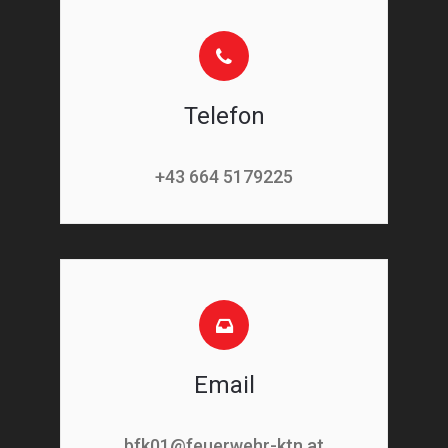
Telefon
+43 664 5179225
Email
bfk01@feuerwehr-ktn.at