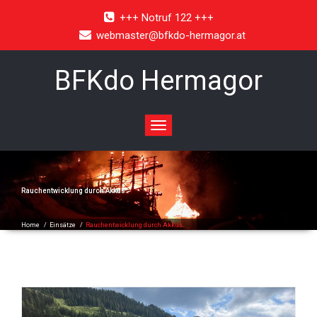
+++ Notruf 122 +++
webmaster@bfkdo-hermagor.at
BFKdo Hermagor
Toggle
navigation
Rauchentwicklung durch Akkus
Home
/
Einsätze
/
Rauchentwicklung durch Akkus