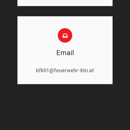
Email
bfk01@feuerwehr-ktn.at