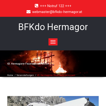
+++ Notruf 122 +++
webmaster@bfkdo-hermagor.at
BFKdo Hermagor
Toggle
navigation
43. Hermagorer Feuerwehrskirennen
Home
/
Veranstaltungen
/
43. Hermagorer Feuerwehrskirennen