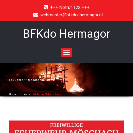
+++ Notruf 122 +++
webmaster@bfkdo-hermagor.at
BFKdo Hermagor
Toggle
navigation
140 Jahre FF Möschach
Home
/
Infos
/
140 Jahre FF Möschach