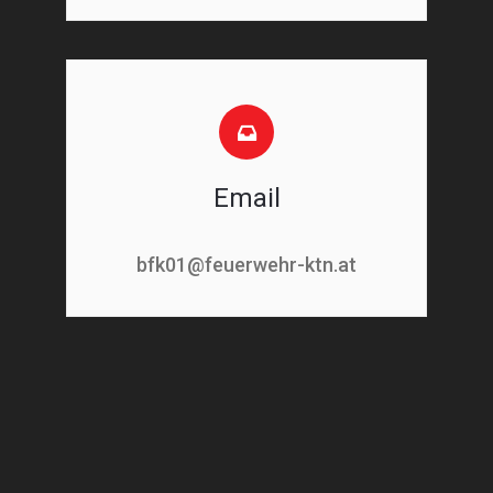
Email
bfk01@feuerwehr-ktn.at