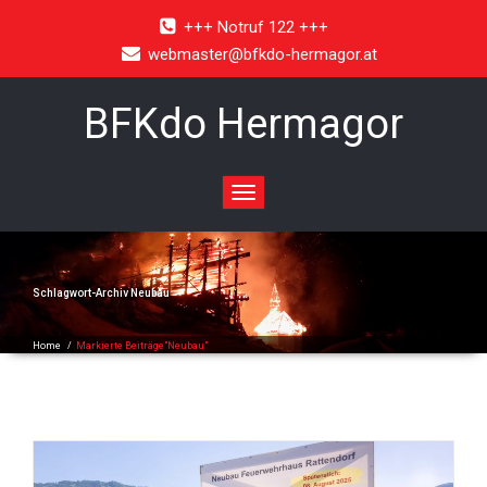
+++ Notruf 122 +++
webmaster@bfkdo-hermagor.at
BFKdo Hermagor
Toggle
navigation
Schlagwort-Archiv
Neubau
Home
/
Markierte Beiträge"Neubau"