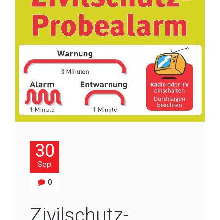
30
Sep.
0
Zivilschutz-