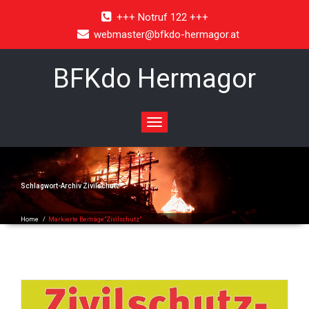
+++ Notruf 122 +++
webmaster@bfkdo-hermagor.at
BFKdo Hermagor
Toggle
navigation
Schlagwort-Archiv
Zivilschutz
Home
/
Markierte Beiträge"Zivilschutz"